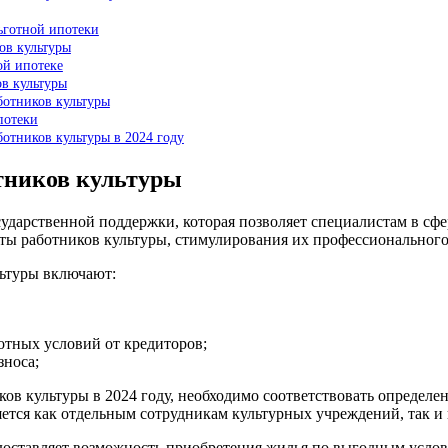
ьготной ипотеки
ов культуры
ой ипотеке
ов культуры
ботников культуры
потеки
отников культуры в 2024 году
отников культуры
сударственной поддержки, которая позволяет специалистам в сф
ты работников культуры, стимулирования их профессиональног
льтуры включают:
тных условий от кредиторов;
зноса;
ков культуры в 2024 году, необходимо соответствовать определе
ется как отдельным сотрудникам культурных учреждений, так и 
редоставляет возможность приобретения жилья по выгодным усл