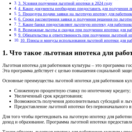
3. Условия получения льготной ипотеки в 2024 году
4. Какие документы необходимо предоставить для получения л
5. Процедура подачи заявки на льготную ипотеку для работник
6. Сроки рассмотрения заявки и получения решения по льготн
7. Какие банки предоставляют льготную ипотеку для работник
8. Возможные льготы и скидки при получении ипотеки для ра
9. Обязательства и ответственность при получении льготной и
10. Плюсы и минусы использования льготной ипотеки для раб
1. Что такое льготная ипотека для раб
Льготная ипотека для работников культуры – это программа го
Эта программа действует с целью повышения социальной защи
Основные преимущества льготной ипотеки для работников ку
Сниженную процентную ставку по ипотечному кредиту;
Увеличенный срок кредитования;
Возможность получения дополнительных субсидий и льго
Предоставление льготной ипотеки без первоначального в
Для того чтобы претендовать на льготную ипотеку для работни
доход и образование. Программа льготной ипотеки предоставля
Таким образом, льготная ипотека для работников культуры п