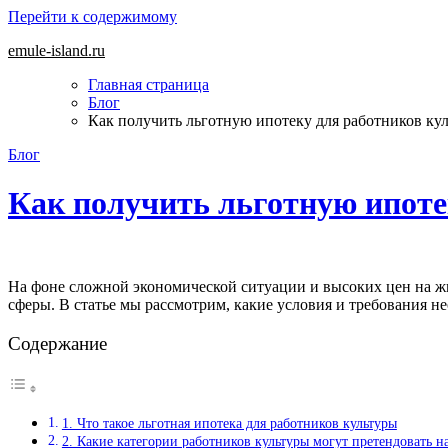
Перейти к содержимому
emule-island.ru
Главная страница
Блог
Как получить льготную ипотеку для работников кул
Блог
Как получить льготную ипоте
На фоне сложной экономической ситуации и высоких цен на жильё, льготная ипотека становится все более важной и актуальной темой для многих граждан, включая сотрудников культурной
сферы. В статье мы рассмотрим, какие условия и требования н
Содержание
1. Что такое льготная ипотека для работников культуры
2. Какие категории работников культуры могут претендовать н