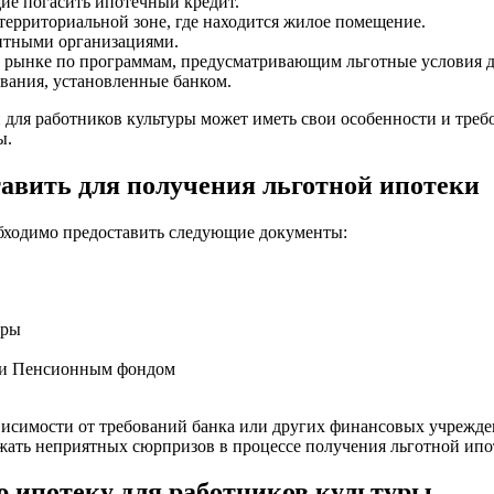
ие погасить ипотечный кредит.
территориальной зоне, где находится жилое помещение.
дитными организациями.
 рынке по программам, предусматривающим льготные условия д
вания, установленные банком.
 для работников культуры может иметь свои особенности и треб
ы.
тавить для получения льготной ипотеки
обходимо предоставить следующие документы:
уры
й и Пенсионным фондом
висимости от требований банка или других финансовых учрежде
жать неприятных сюрпризов в процессе получения льготной ипо
ю ипотеку для работников культуры