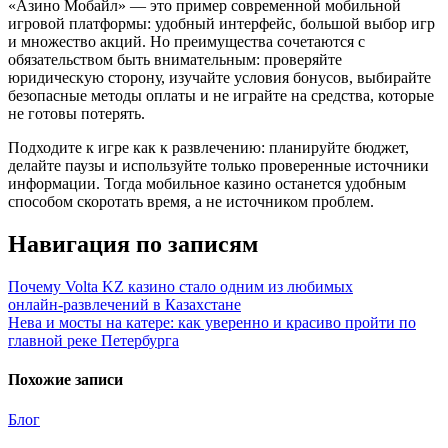
«Азино Мобайл» — это пример современной мобильной
игровой платформы: удобный интерфейс, большой выбор игр
и множество акций. Но преимущества сочетаются с
обязательством быть внимательным: проверяйте
юридическую сторону, изучайте условия бонусов, выбирайте
безопасные методы оплаты и не играйте на средства, которые
не готовы потерять.
Подходите к игре как к развлечению: планируйте бюджет,
делайте паузы и используйте только проверенные источники
информации. Тогда мобильное казино останется удобным
способом скоротать время, а не источником проблем.
Навигация по записям
Почему Volta KZ казино стало одним из любимых
онлайн‑развлечений в Казахстане
Нева и мосты на катере: как уверенно и красиво пройти по
главной реке Петербурга
Похожие записи
Блог