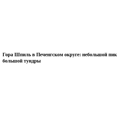
Гора Шпиль в Печенгском округе: небольшой пик
большой тундры