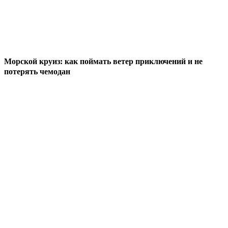
Морской круиз: как поймать ветер приключений и не
потерять чемодан