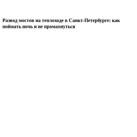
Развод мостов на теплоходе в Санкт-Петербурге: как
поймать ночь и не промахнуться