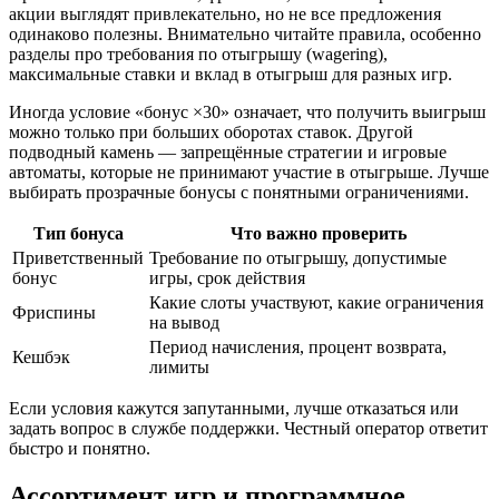
акции выглядят привлекательно, но не все предложения
одинаково полезны. Внимательно читайте правила, особенно
разделы про требования по отыгрышу (wagering),
максимальные ставки и вклад в отыгрыш для разных игр.
Иногда условие «бонус ×30» означает, что получить выигрыш
можно только при больших оборотах ставок. Другой
подводный камень — запрещённые стратегии и игровые
автоматы, которые не принимают участие в отыгрыше. Лучше
выбирать прозрачные бонусы с понятными ограничениями.
Тип бонуса
Что важно проверить
Приветственный
Требование по отыгрышу, допустимые
бонус
игры, срок действия
Какие слоты участвуют, какие ограничения
Фриспины
на вывод
Период начисления, процент возврата,
Кешбэк
лимиты
Если условия кажутся запутанными, лучше отказаться или
задать вопрос в службе поддержки. Честный оператор ответит
быстро и понятно.
Ассортимент игр и программное